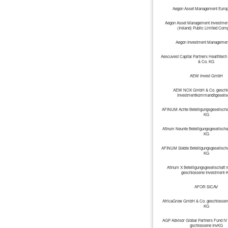
Aegon Asset Management Euro
Aegon Asset Management Investme
(Ireland) Public Limited Com
Aegon Investment Management
Aescuvest Capital Partners Healthtec
& Co. KG
AEW Invest GmbH
AEW NOX GmbH & Co. geschl
Investmentkommanditgesellsc
AFINUM Achte Beteiligungsgesellscha
KG
Afinum Neunte Beteiligungsgesellsch
KG
AFINUM Siebte Beteiligungsgesellsch
KG
Afinum X Beteiligungsgesellschaft
geschlossene Investment-
AFOR SICAV
AfricaGrow GmbH & Co. geschlossen
KG
AGP Advisor Global Partners Fund I
gschlossene InvKG