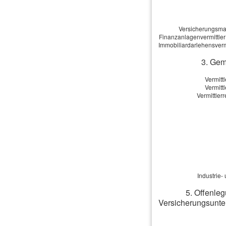
Versicherungsmak
Finanzanlagenvermittler
Immobiliardarlehensverm
Ich bin mit der Veröffentl
3. Gem
Ich habe die
Datenschutz
Vermitt
Vermitt
Vermittle
Die Daten werden 
Industrie
5. Offenleg
Versicherungsunte