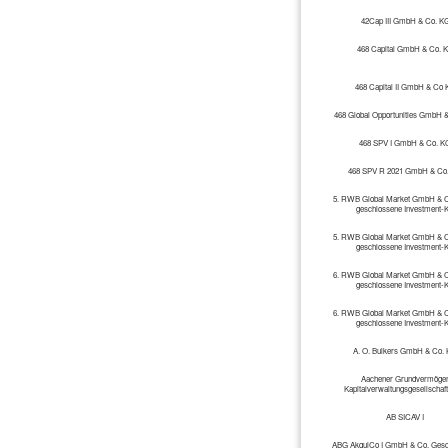
42Cap III GmbH & Co. K
468 Capital GmbH & Co. 
468 Capital II GmbH & Co
468 Global Opportunities GmbH 
468 SPV I GmbH & Co. K
468 SPV R 2021 GmbH & Co
5. RWB Global Market GmbH & C
geschlossene Investment-
5. RWB Global Market GmbH & C
geschlossene Investment-
6. RWB Global Market GmbH & C
geschlossene Investment-
6. RWB Global Market GmbH & C
geschlossene Investment-
A. O. Bulkers GmbH & Co.
Aachener Grundvermöge
Kapitalverwaltungsgesellscha
AB SICAV I
ABG AkquiCo I GmbH & Co. Gesc