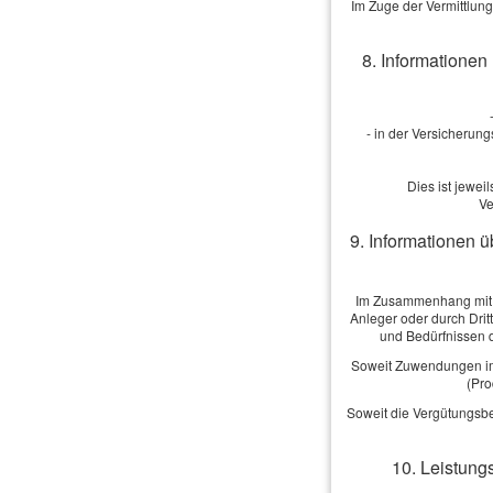
Im Zuge der Vermittlun
8. Informationen
- in der Versicherun
Impressum
·
Rechtliche Hinwe
Dies ist jewe
Ve
9. Informationen ü
Im Zusammenhang mit d
Anleger oder durch Drit
und Bedürfnissen d
Soweit Zuwendungen im 
(Pro
Soweit die Vergütungsbe
10. Leistungs