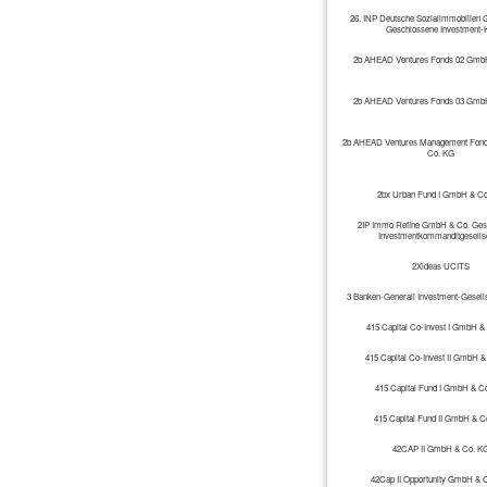
26. INP Deutsche Sozialimmobilien
Geschlossene Investment-
2b AHEAD Ventures Fonds 02 Gmb
2b AHEAD Ventures Fonds 03 Gmb
2b AHEAD Ventures Management Fon
Co. KG
2bx Urban Fund I GmbH & Co
2IP Immo Refine GmbH & Co. Ges
Investmentkommanditgesellsc
2Xideas UCITS
3 Banken-Generali Investment-Gesells
415 Capital Co-Invest I GmbH &
415 Capital Co-Invest II GmbH 
415 Capital Fund I GmbH & C
415 Capital Fund II GmbH & C
42CAP II GmbH & Co. K
42Cap II Opportunity GmbH & 