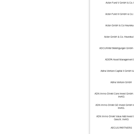
Acton Fund V GmbH & Co.
Acton Fund VI GmbH & Co.
Acton GmbH & Co Heureka
Acton GmbH & Co. Heureka I
ADCURAM Beteiligungen GmbH 
ADEPA Asset Management S
Adina Venture Capital II GmbH 
Adina Venture GmbH
ADN Immo-Direkt Core Invest GmbH &
InvKG
ADN Immo-Direkt GD Invest GmbH &
InvKG.
ADN Immo-Direkt Value Add Invest
Geschl. InvKG
AECUS PARTNERS