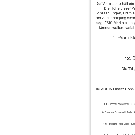
Der Vermittler erhält ei
Die Höhe dieser V
Zinszahlungen, Prämien
der Aushändigung dieser
sog. ESIS-Merkblatt mit
können weitere varia
11. Produkt
12. 
Die Täti
Die AGUIA Finanz Consul
1-4-9 Invest Fonds GmbH & C
10x Founders Co-Invest I GmbH 
10x Founders Fund GmbH & C