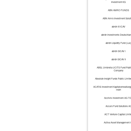
Investment KG
ABN AMRO FUNDS
ABN Amro Investment Solut
abrdn III ICAV
abrdn Investments Deutschla
abrdn Liquidity Fund (Lux
abrdn SICAV I
abrdn SICAV II
ABSL Umbrella UCITS Fund Publi
Company
Absolute Insight Funds Public Limi
ACATIS Investment Kapitalverwaltungs
mbH
Acclivis Investment-AG T
Accuro Fund Solutions A
ACT Venture Capital Limit
Activa Asset Management 