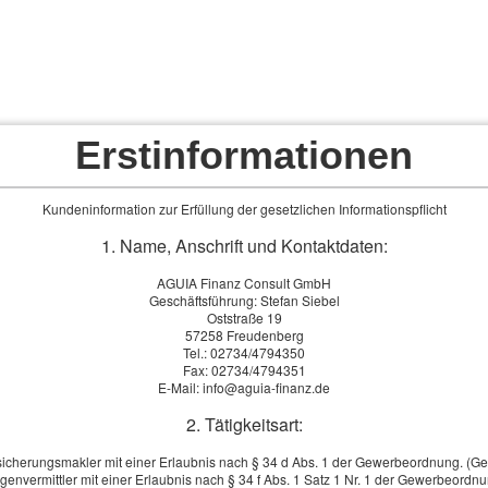
AGUIA Finanz Consult 
unabhängig - fair - kompeten
Erstinformationen
Wir freuen uns auf Ihre Kontaktaufnahme und sind weiter
Kundeninformation zur Erfüllung der gesetzlichen Informationspflicht
telefonisch, online, per Mail oder hier über den
Kundenser
1. Name, Anschrift und Kontaktdaten:
Schauen Sie auch gerne immer mal wieder bei unseren aktue
rminvereinbarungen im Büro sind unter Beachtung der aktuellen 
AGUIA Finanz Consult GmbH
Geschäftsführung: Stefan Siebel
Oststraße 19
NEWS
Kunden-Service
Produktinfos
Tierversicherunge
57258 Freudenberg
Tel.: 02734/4794350
Fax: 02734/4794351
E-Mail: info@aguia-finanz.de
g
2. Tätigkeitsart:
sicherungsmakler mit einer Erlaubnis nach § 34 d Abs. 1 der Gewerbeordnung. (G
andsaufenthalte und fundierte Fremdsprachenkenntnisse auf dem Arbeits
genvermittler mit einer Erlaubnis nach § 34 f Abs. 1 Satz 1 Nr. 1 der Gewerbeordn