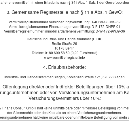
tscheiden sich viele junge Erwachsene oder Jugendliche häufig dazu, 
arlehensvermittler mit einer Erlaubnis nach § 34 i Abs. 1 Satz 1 der Gewerbeord
ls Au Pair zu arbeiten. Für diese Zeit muss eine spezielle Versicherung
3. Gemeinsame Registerstelle nach § 11 a Abs. 1 GewO:
ohl vom Au Pair, als auch von der Gastfamilie.
Vermittlerregisternummer Versicherungsvermittlung: D-4US3-S8U3S-69
Vermittlerregisternummer Finanzanlagenvermittlung: D-F-172-DHPF-01
r aufzunehmen, besteht in Deutschland, Österreich und der Schweiz Ver
Vermittlerregisternummer Immobiliardarlehensvermittlung: D-W-172-9WJ9-36
 Gastfamilie zu tragen. Einige Ver­si­che­rungs­un­ter­neh­men haben sich 
Deutsche Industrie- und Handelskammer (DIHK)
Breite Straße 29
rsicherungen schließen eine Haft­pflichtversicherung und eine Unfall­ver­
10178 Berlin
ass nicht zwingend alle Eventualitäten mitversichert werden müssen, da
Telefon: 0180 600 58 50 (0,20 Euro/Anruf)
www.vermittlerregister.info
 sowohl als Privatperson als auch im Rahmen seiner Tätigkeit in der Gas
4. Erlaubnisbehörde:
nso für die Unfall­ver­si­che­rung, die Verletzungen bis hin zu Invalidit
Industrie- und Handelskammer Siegen, Koblenzer Straße 121, 57072 Siegen
 die haftet, wenn das Au Pair zwangsweise ins Ausland abgeschoben 
. Offenlegung direkter oder indirekter Beteiligungen über 10% 
erungsunternehmen oder von Versicherungsunternehmen am Kap
Ausland ver­sichern, ist es auch ratsam, eine Kleinigkeit zu investieren
Versicherungsvermittlers über 10%:
istungen hier inbegriffen sind oder ob eine Selbstbeteiligung fällig ist. 
 Finanz Consult GmbH hält keine unmittelbare oder mittelbare Beteiligung von me
der Stimmrechte oder des Kapitals an einem Versicherungsunternehmen.
herungsunternehmen hält keine mittelbare oder unmittelbare Beteiligung von mehr 
rgen, dass der Aufenthalt sowohl für das Au Pair, als auch für die Gas
Stimmrechte oder des Kapitals an der AGUIA Finanz Consult GmbH.