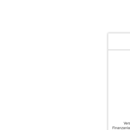
Te
Home
Kompetenzen
Geschäftsführer
Au Pair-Versicherun
Ver
In einer Zeit, in der Ausl
Finanzanla